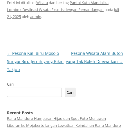
Entri ini ditulis di
Wisata
dan ber-tag
Pantai Kuta Mandalika
Lombok Destinasi Wisata Eksotis dengan Pemandangan
pada
Juli
21, 2025
oleh
admin
.
Navigasi
←
Pesona Kali Biru Mosolo
Pesona Wisata Alam Buton
Tulisan
Sungai Biru Jernih yang Bikin
yang Tak Boleh Dilewatkan
→
Takjub
Cari
Cari
Recent Posts
Ranu Manduro Hamparan Hijau dan Spot Foto Menawan
Liburan ke Mojokerto Jangan Lewatkan Keindahan Ranu Manduro