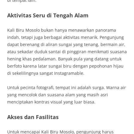
di tempat lain.
Aktivitas Seru di Tengah Alam
Kali Biru Mosolo bukan hanya menawarkan panorama
indah, tetapi juga berbagai aktivitas menarik. Pengunjung
dapat berenang di aliran sungai yang tenang, bermain air,
atau sekadar duduk santai di pinggiran menikmati suasana
hening khas pedalaman. Banyak pula yang datang untuk
berfoto karena latar sungai biru dengan pepohonan hijau
di sekelilingnya sangat Instagramable.
Untuk pecinta fotografi, tempat ini adalah surga. Warna air
yang mencolok dan suasana alam yang masih asri
menciptakan kontras visual yang luar biasa.
Akses dan Fasilitas
Untuk mencapai Kali Biru Mosolo, pengunjung harus