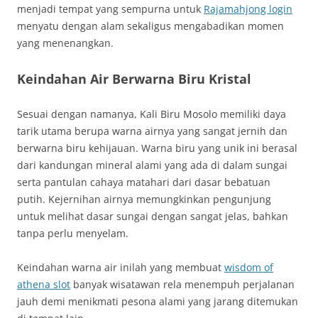
menjadi tempat yang sempurna untuk
Rajamahjong login
menyatu dengan alam sekaligus mengabadikan momen
yang menenangkan.
Keindahan Air Berwarna Biru Kristal
Sesuai dengan namanya, Kali Biru Mosolo memiliki daya
tarik utama berupa warna airnya yang sangat jernih dan
berwarna biru kehijauan. Warna biru yang unik ini berasal
dari kandungan mineral alami yang ada di dalam sungai
serta pantulan cahaya matahari dari dasar bebatuan
putih. Kejernihan airnya memungkinkan pengunjung
untuk melihat dasar sungai dengan sangat jelas, bahkan
tanpa perlu menyelam.
Keindahan warna air inilah yang membuat
wisdom of
athena slot
banyak wisatawan rela menempuh perjalanan
jauh demi menikmati pesona alami yang jarang ditemukan