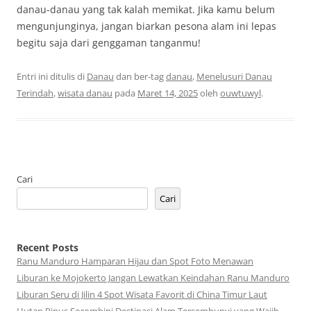
danau-danau yang tak kalah memikat. Jika kamu belum
mengunjunginya, jangan biarkan pesona alam ini lepas
begitu saja dari genggaman tanganmu!
Entri ini ditulis di
Danau
dan ber-tag
danau
,
Menelusuri Danau
Terindah
,
wisata danau
pada
Maret 14, 2025
oleh
ouwtuwyl
.
Cari
Cari
Recent Posts
Ranu Manduro Hamparan Hijau dan Spot Foto Menawan
Liburan ke Mojokerto Jangan Lewatkan Keindahan Ranu Manduro
Liburan Seru di Jilin 4 Spot Wisata Favorit di China Timur Laut
Hutan Pinus Sorombipi Destinasi Alam Tersembunyi yang Wajib