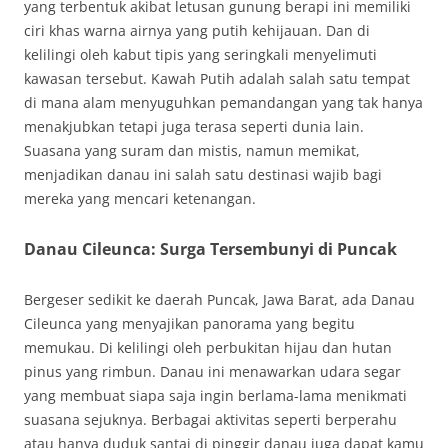
yang terbentuk akibat letusan gunung berapi ini memiliki
ciri khas warna airnya yang putih kehijauan. Dan di
kelilingi oleh kabut tipis yang seringkali menyelimuti
kawasan tersebut. Kawah Putih adalah salah satu tempat
di mana alam menyuguhkan pemandangan yang tak hanya
menakjubkan tetapi juga terasa seperti dunia lain.
Suasana yang suram dan mistis, namun memikat,
menjadikan danau ini salah satu destinasi wajib bagi
mereka yang mencari ketenangan.
Danau Cileunca: Surga Tersembunyi di Puncak
Bergeser sedikit ke daerah Puncak, Jawa Barat, ada Danau
Cileunca yang menyajikan panorama yang begitu
memukau. Di kelilingi oleh perbukitan hijau dan hutan
pinus yang rimbun. Danau ini menawarkan udara segar
yang membuat siapa saja ingin berlama-lama menikmati
suasana sejuknya. Berbagai aktivitas seperti berperahu
atau hanya duduk santai di pinggir danau juga dapat kamu