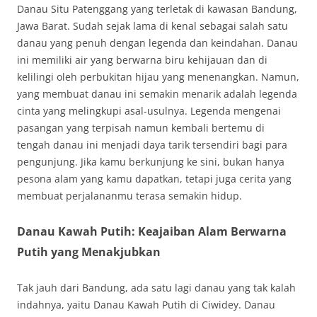
Danau Situ Patenggang yang terletak di kawasan Bandung,
Jawa Barat. Sudah sejak lama di kenal sebagai salah satu
danau yang penuh dengan legenda dan keindahan. Danau
ini memiliki air yang berwarna biru kehijauan dan di
kelilingi oleh perbukitan hijau yang menenangkan. Namun,
yang membuat danau ini semakin menarik adalah legenda
cinta yang melingkupi asal-usulnya. Legenda mengenai
pasangan yang terpisah namun kembali bertemu di
tengah danau ini menjadi daya tarik tersendiri bagi para
pengunjung. Jika kamu berkunjung ke sini, bukan hanya
pesona alam yang kamu dapatkan, tetapi juga cerita yang
membuat perjalananmu terasa semakin hidup.
Danau Kawah Putih: Keajaiban Alam Berwarna
Putih yang Menakjubkan
Tak jauh dari Bandung, ada satu lagi danau yang tak kalah
indahnya, yaitu Danau Kawah Putih di Ciwidey. Danau