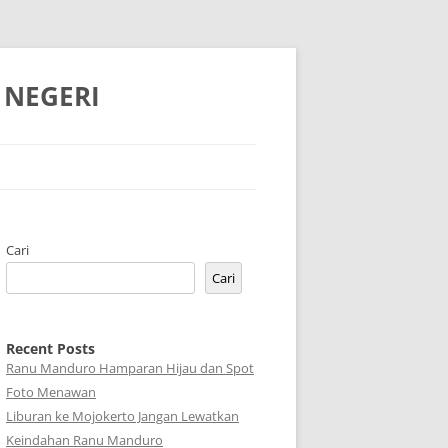
 NEGERI
Cari
Cari
Recent Posts
Ranu Manduro Hamparan Hijau dan Spot
Foto Menawan
Liburan ke Mojokerto Jangan Lewatkan
Keindahan Ranu Manduro