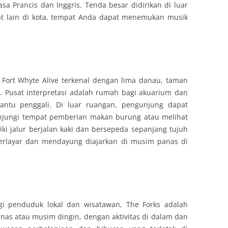
a Prancis dan Inggris. Tenda besar didirikan di luar
at lain di kota, tempat Anda dapat menemukan musik
, Fort Whyte Alive terkenal dengan lima danau, taman
. Pusat interpretasi adalah rumah bagi akuarium dan
ntu penggali. Di luar ruangan, pengunjung dapat
jungi tempat pemberian makan burung atau melihat
ki jalur berjalan kaki dan bersepeda sepanjang tujuh
rlayar dan mendayung diajarkan di musim panas di
i penduduk lokal dan wisatawan, The Forks adalah
nas atau musim dingin, dengan aktivitas di dalam dan