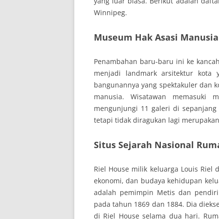
yang luar biasa. Berikut adalah daft
Winnipeg.
Museum Hak Asasi Manusia
Penambahan baru-baru ini ke kanca
menjadi landmark arsitektur kota
bangunannya yang spektakuler dan ko
manusia. Wisatawan memasuki m
mengunjungi 11 galeri di sepanjang j
tetapi tidak diragukan lagi merupaka
Situs Sejarah Nasional Rum
Riel House milik keluarga Louis Riel
ekonomi, dan budaya kehidupan kelua
adalah pemimpin Metis dan pendir
pada tahun 1869 dan 1884. Dia diek
di Riel House selama dua hari. Rum