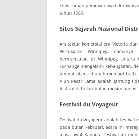
khas rumah pemukim awal di kawasan 
tahun 1969.
Situs Sejarah Nasional Dist
Arsitektur komersial era Victoria da
Pertukaran Winnipeg, namanya
bermunculan di Winnipeg antara t
Exchange mengalami kebangkitan, d
tempat bisnis diubah menjadi butik m
Alun Pasar Lama adalah jantung tid
festival di bulan-bulan musim panas.
Festival du Voyageur
Festival du Voyageur adalah festival
pada bulan Februari, acara ini meray
masa awal Kanada. Festival ini me