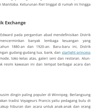
Manitoba. Keturunan Riel tinggal di rumah ini hingga
rik Exchange
n Edward pada pergantian abad mendefinisikan Distrik
 mencerminkan banyak lembaga keuangan yang
ahun 1880-an dan 1920-an. Baru-baru ini, Distrik
engan gudang-gudang tua, bank, dan
starlight princess
ode, toko kelas atas, galeri seni dan restoran. Alun-
ak resmi kawasan ini dan tempat berbagai acara dan
 musim dingin paling populer di Winnipeg. Berlangsung
akan tradisi Voyageurs Prancis yaitu pedagang bulu di
ncakup hiburan dan acara untuk anak-anak dan orang