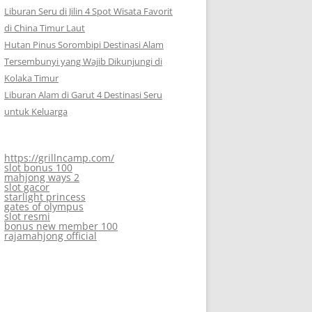
Liburan Seru di Jilin 4 Spot Wisata Favorit
di China Timur Laut
Hutan Pinus Sorombipi Destinasi Alam
Tersembunyi yang Wajib Dikunjungi di
Kolaka Timur
Liburan Alam di Garut 4 Destinasi Seru
untuk Keluarga
https://grillncamp.com/
slot bonus 100
mahjong ways 2
slot gacor
starlight princess
gates of olympus
slot resmi
bonus new member 100
rajamahjong official