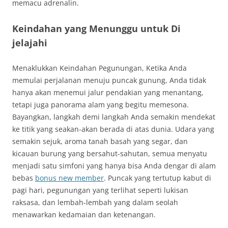
memacu adrenalin.
Keindahan yang Menunggu untuk Di
jelajahi
Menaklukkan Keindahan Pegunungan, Ketika Anda
memulai perjalanan menuju puncak gunung, Anda tidak
hanya akan menemui jalur pendakian yang menantang,
tetapi juga panorama alam yang begitu memesona.
Bayangkan, langkah demi langkah Anda semakin mendekat
ke titik yang seakan-akan berada di atas dunia. Udara yang
semakin sejuk, aroma tanah basah yang segar, dan
kicauan burung yang bersahut-sahutan, semua menyatu
menjadi satu simfoni yang hanya bisa Anda dengar di alam
bebas
bonus new member
. Puncak yang tertutup kabut di
pagi hari, pegunungan yang terlihat seperti lukisan
raksasa, dan lembah-lembah yang dalam seolah
menawarkan kedamaian dan ketenangan.